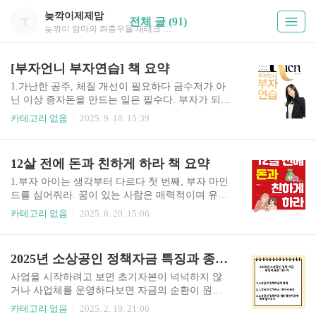
늦깍이제제맘
전체 글 (91)
늦깎이 엄마의 좌충우돌 재태크 성공기
[부자언니 부자연습] 책 요약
1.가난한 공주, 체질 개선이 필요하다 금수저가 아
닌 이상 종자돈을 만드는 일은 필수다. 부자가 되기
로 결심했다면 어려운 것을 선택해야 한다. 쓰기보
카테고리 없음
2025. 9. 18. 15:39
다 모으고, 놀기보다 공부하고, 충동에 따르기보다
계획을 따라야 한다. 남의 이야기에 신경 쓰지 않고
내 갈 길 갈 수 있어야 하고 다른 사람들이 쉬운 선
12살 전에 돈과 친하게 하라 책 요약
택을 할 때 어려운 선택을 할 수 있어야 부자의 길
에 가까워진다. 인생은 선택의 결과로 만들어진다.
1.부자 아이는 생각부터 다르다 첫 번째, 부자 마인
누구나 할 수 있는 쉬운 선택을 하는 사람들에게는
드를 심어줘라. 꿈이 있는 사람은 매력적이며 유쾌
다른 사람들과 같은 삶이 기다리고 있을 것이고, 남
하다. 매사가 즐겁고 특별한 매력이 있다. 그러므로
카테고리 없음
2025. 6. 20. 15:06
들이 하지 않은 어려운 선택을 하는 사람들에게는
주변에 응원 하는 사람들이 많고 하는 일이 잘되며
남들과 다른 삶의 선택의 결과로 주어질 것이다. 사
돈이 모이고 지속적인 성장이 일어나기 때문에 성
람들이 부자가 되고 싶은 이유는 돈에 구애받지 않
장이 성공을 부르게 된다. 꿈이 있는 삶이 부자의
2025년 소상공인 정책자금 특징과 종류 10가지
고 하고 싶을 걸 마음껏 할 수 있으니 부자가 되고
꿈을 실현하게 한다. 아이에게 부자의 꿈을 꾸도록
싶다고 말..
도우며, 아이가 행복한 꿈을 가지고 뭐든 즐겁게 하
사업을 시작하려고 보면 초기자본이 넉넉하지 않
도록 가르쳐야 한다. 부자의 공통점을 살펴보면 부
거나 사업체를 운영하다보면 자금의 순환이 원활
자는 행복한 꿈을 꾸며, 돈을 좋아하고, 돈 버는 일
하게 되지 않아 자금의 어려움이 있을 경우 소상공
카테고리 없음
2025. 2. 19. 21:06
을 쉽고 재미있게 생각한다. 부자는 돈이 행복을 부