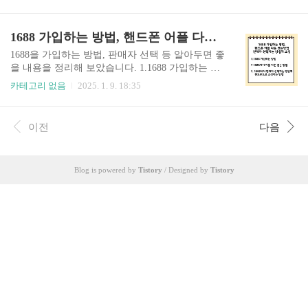
인을 위한 정책자금을 활용하면 좋다고 해서 이에
른다고 믿고 있으며 긍정적이며 사람을 소중하게
대해 알아본 내용을 정리해 보았습니다. 1.소상공
생각한다. 부자는 성실하며 인내 할 줄 알며 시간을
인 정책자금의 특징 소상공인진흥공단 정책자금
1688 가입하는 방법, 핸드폰 어플 다운받는 방법,판매자 선택
아낀다. 신뢰를 중요시하고 어려움을 해결 하며, 새
일곱 가지 특징. 첫 번째, 직원 수 5인이나 10인 미
로운 도전을 ..
만도 지원 대상이 된다. 음식점, 자영업, 중소기업
1688을 가입하는 방법, 판매자 선택 등 알아두면 좋
이 되었든 다 해당이 된다고 합니다. 두 번째, 지원
을 내용을 정리해 보았습니다. 1.1688 가입하는 방
금액 1억 원 이내 소규모 지원. 세 번째, 보증서가
법 1688에 가입하기 위해서는 먼저 1688애 가입한
카테고리 없음
2025. 1. 9. 18:35
아닌 확인서 발급 후 지원 . 직접적으로 대출을 해
이력이 없는 휴대폰 번호가 필요하다고 합니다. 첫
주는 자금의 종류도 있다고 합니다. 네 번째, 정책
번째,PC로 가입하는 방법.PC를 집에서 와이파이로
자금 신청대상 범위가 넓다. 웬만한 업종들은 다 지
연결하지 말고 핸드폰의 핫스팟으로 연결을 해야
이전
다음
원을 받을 수 있다고 합니다. 다섯 번째,매년 매달
한다고 합니다. 이렇게 해야 하는 이유는 동일 IP에
맞춤형 자..
서 여러 번 가입하면 혹시 “비정상적인 움직임이
감지됩니다.”라면서 계정이 정지가 될 수도 있기
Blog is powered by
Tistory
/ Designed by
Tistory
때문이라고 합니다. 그렇기 때문에 와이파이를 끄
고 핸드폰 핫스팟을 켜고 연결한 후 1688에 로그인
을 하는 것이 좋다고 합니다. 네이버 웨일로 1688을
들어가면 페이지를 자동으로 번역해주는 기능이
있다고 합니다. 오른쪽 위에 어떤 언어로 번역할
지..