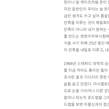
핏이나 빌 게이츠처럼 돈이
지만 일반인이 우리는 늘 돈
금만 생겨도 쓰고 싶어 몸살
만족을 미루는 것이 체질화
만족이 아니라 내가 원하는 
를 만드는 앤호이저부시컴퍼
식을 사기 위해
25
년 동안 
의 만족을 내일로 미루고
,
내
1966
년 스태퍼드 대학의 심
를 지금 먹어도 좋지만 돌아
조사한 결과 기다리지 못
삶을 살고 있었다
.
마시멜로를
으로 눈을 가리거나 다른 곳
얼마나 되는지 로드맵을 그
드맵을 보면 지름신과의 접