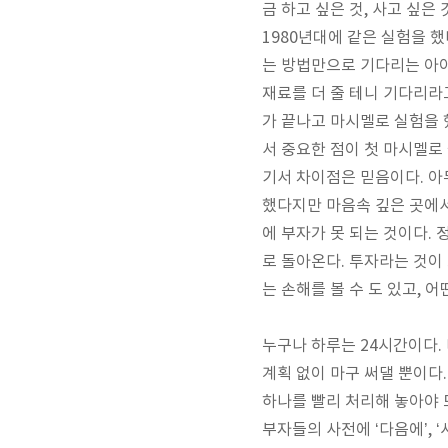
금 하고 싶은 것
,
사고 싶은 
1980
년대에 같은 실험을 했
는 방법만으로 기다리는 아
재료를 더 줄 테니 기다리라
가 끝나고 마시멜로 실험을 
서 중요한 점이 첫 마시멜
기서 차이점은 믿음이다
.
아
했다지만 마음속 깊은 곳에
에 부자가 못 되는 것이다
.
로 돌아온다
.
투자라는 것이 
는 손해를 볼 수 도 있고
,
어
누구나 하루는 24시간이다.
계획 없이 마구 써댈 뿐이다
하나를 빨리 처리해 놓아야 
부자들의 사전에 ‘다음에’, 