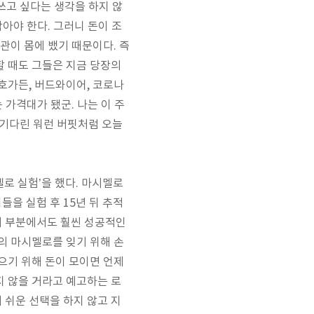
쓰고 싶다는 생각을 하지 않
참아야 한다
.
그러니 돈이 조
습관이 몸에 뱄기 때문이다
.
즉
할 때도 그들은 지금 당장의
 호가든
,
버드와이어
,
코로나
는 가격대가 됐군
.
나는 이 주
 기다린 워런 버핏처럼 오늘
멜로 실험
’
을 했다
.
마시멜로
이들을 실험 후
15
년 뒤 추적
의 부분에서도 훨씬 성공적인
의 마시멜로를 잊기 위해 손
으기 위해 돈이 모이면 언제
지 않을 거라고 예고하는 로
 쉬운 선택을 하지 않고 지