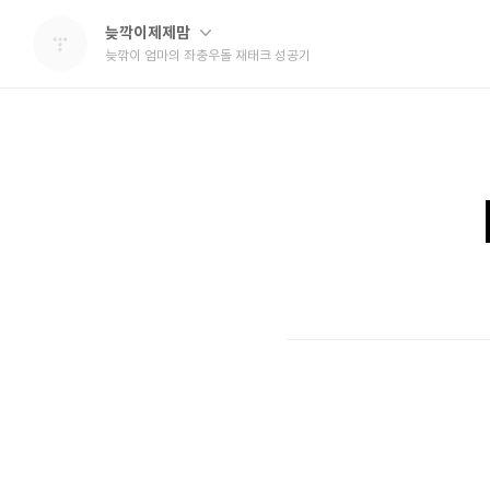
늦깍이제제맘
늦깎이 엄마의 좌충우돌 재태크 성공기