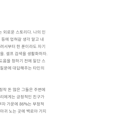
는 외로운 스토리다
.
나의 인
 등에 업혀갈 생각 말고 내
어려서부터 한 푼이라도 자기
것을
.
셀프 검색을 생활화하자
.
도움을 청하기 전에 일단 스
라 질문에 대답해주는 타인의
정작 돈 많은 그들은 주변에
우리에게는 긍정적인 친구가
부자 가운에
86%
는 부정적
마귀 노는 곳에 백로야 가지