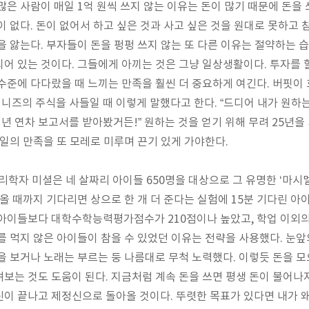
 많은 사람이 매일
1
억 원씩 쓰지 않는 이유는 돈이 많기 때문에 돈을 
이 없다
.
돈이 없어서 하고 싶은 것과 사고 싶은 것을 원대로 못하고 
을 앓는다
.
부자들이 돈을 펑펑 쓰지 않는 또 다른 이유는 절약하는 
되어 있는 것이다
.
그들에게 아끼는 것은 그냥 일상생활이다
.
투자를 
수준에 다다랐을 때 느끼는 만족을 훨씬 더 중요하게 여긴다
.
버핏이
니즈의 주식을 사들일 때 이렇게 말했다고 한다
. “
드디어 내가 원하
매년 연차 보고서를 받아봤거든
!”
원하는 것을 얻기 위해 무려
25
년을
일의 만족을 또 모레로 미루며 끈기 있게 가야한다
.
리학자 미셜은 네 살짜리 아이들
650
명을 대상으로 그 유명한
‘
마시
 올 때까지 기다리면 상으로 한 개 더 준다는 실험에
15
분 기다린 아
한 아이들보다 대학수학능력평가점수가
210
점이나 높았고
,
학업 이외
 먹지 않은 아이들이 참을 수 있었던 이유는 전략을 사용했다
.
눈앞
을 보거나 노래는 부르는 둥 나름대로 무척 노력했다
.
이렇듯 돈을 모
려보는 것도 도움이 된다
.
지금처럼 계속 돈을 쓰면 평생 돈이 불어나
신이 끝나고 제정신으로 돌아올 것이다
.
뚜렷한 목표가 있다면 내가 왜