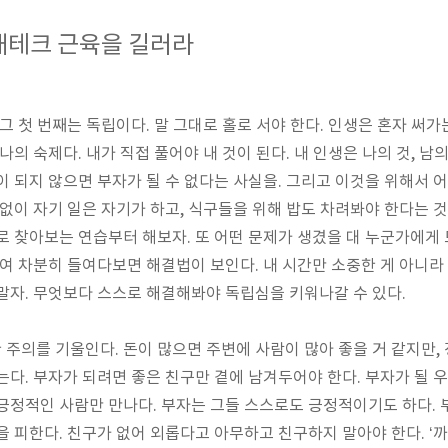
재테크 근육을 길러라
그 첫 번째는 독립이다
.
말 그대로 홀로 서야 한다
.
인생은 혼자 써가
 나의 숙제다
.
내가 직접 풀어야 내 것이 된다
.
내 인생은 나의 것
,
남의
 되지 않으면 부자가 될 수 없다는 사실을
.
그리고 이것을 위해서 
 없이 자기 일은 자기가 하고
,
식구들을 위해 밥도 차려봐야 한다는 
스로 찾아보는 연습부터 해보자
.
또 어떤 문제가 생겼을 대 누군가에게 
여 차분히 들여다보면 해결법이 보인다
.
내 시간만 소중한 게 아니
 말자
.
무엇보다 스스로 해결해봐야 독립심을 키워나갈 수 있다
.
 주의를 기울인다
.
돈이 많으면 주변에 사람이 많아 좋을 거 같지만
,
않는다
.
부자가 되려면 좋은 친구만 곁에 남겨두어야 한다
.
부자가 될 
긍정적인 사람만 만나다
.
부자는 그들 스스로도 긍정적이기도 하다
.
을 피한다
.
친구가 없어 외롭다고 아무하고 친구하지 말아야 한다
. ‘
까