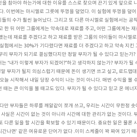
것을 참아야 하는가에 대한 이유를 스스로 찾으며 끈기 있게 앞으로 
다
.
이번에는 마시멜로 그릇에 뚜껑을 덮었다
.
이 실험에 뚜껑을 덮어
이들의 수가 훨씬 늘어났다
.
그리고 또 다른 마시멜로 실험에서는 공작
고 한 뒤 어떤 그룹에게는 약속대로 재료를 주고
,
어떤 그룹에게는 재
했는데 재료를 주겠다고 하고 재료를 받은 그룹의 아이들이 마시멜로
로 실험에서는
30%
가 기다렸다면 재료를 더 주겠다고 하고 약속 지킨
무리 부자가 되기로 결심했다지만 정말 부자가 될 수 있다고 믿는가
?
서는
“
내가 이렇게 부자가 되겠어
?”
하고 생각하지 않는가
?
부자가 될 
정말 부자가 될지 의심스럽기 때문에 돈이 생기면 쓰고 싶고
,
로드맵대
오늘 시작해서 내일 당장 수익이 나는 것이 아니다
.
매번 수익을 볼 
떤 때는 큰 이익을 볼 때고도 있다
. 부자가 될 수 있다고 믿고 온 에너
 다만 부자들은 하루를 깨알같이 쪼개 쓰고, 우리는 시간이 무한정 
. 사실은 시간이 없는 것이 아니라 시간에 대한 관리가 없는 것이다. 
또 다른 일을 할 시간을 확보할 수 있기 때문이다. 중요한 일은 물론
‘시간나면’ 같은 여유로운 단어가 없다 .이미 스케줄이 꽉 짜여 있기 