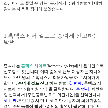
조금이라도 줄일 수 있는
‘
유기정기금 평가방법
’
에 대해
알아본 내용을 정리해 보았습니다
.
1.
홈택스에서 셀프로 증여세 신고하는
방법
증여세는
홈택스 사이트
(hometax.go.kr)
에서 온라인으로
신고할 수 있습니다
.
이때 증여세 납부 대상자는 자녀이
므로 자녀 명의로 홈택스에 회원가입을 하고 시작해야
합니다
.
증여세 셀프 신고 하는 방법
.
첫 번째
,
홈택스 사
이트에 접속해
[
회원가입
]
을 클릭
합니다
.
두 번째
,
회원유
형 선택에서
[
주민등록번호로 회원가입
]
을 선택
합니다
.
세 번째
,
본인인증 시 만
14
세 미만 사용자의 회원가입을
경우
주민등록상 법정대리인의 확인이 필요
합니다
.
[
만