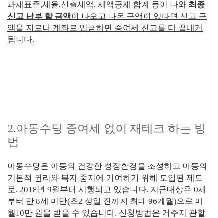
과세표준
,
세율
,
산출세액
,
세액공제 합계 등이 나와
최종
신고 납부 할 금액
이 나오고 나온 금액이 있다면 신고 금
액을 지로나 계좌로 입금하면 증여세 신고를 다 끝내게
됩니다
.
2.
아동수당 증여세 없이 재테크 하는 방
법
아동수당은 아동의 건강한 성장환경을 조성하고 아동의
기본적 권리와 복지 중지에 기여하기 위해 도입된 제도
로
, 2018
년
9
월부터 시행되고 있습니다
.
지금대상은
0
세
부터 만
8
세 미만
(
초
2
생일 전까지 최대
96
개월
)
으로 매
월
10
만 원을 받을 수 있습니다
.
신청방법은 거주지 관할