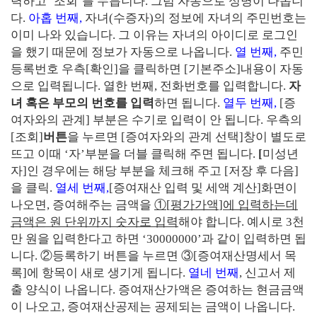
력
하고
‘
조회
’
를 누릅니다
.
그럼 자동으로 성명이 나옵니
다
.
아홉 번째
,
자녀
(
수증자
)
의 정보에 자녀의 주민번호는
이미 나와 있습니다
.
그 이유는 자녀의 아이디로 로그인
을 했기 때문에 정보가 자동으로 나옵니다
.
열 번째
,
주민
등록번호 우측
[
확인
]
을 클릭하면
[
기본주소
]
내용이 자동
으로 입력됩니다
.
열한 번째
,
전화번호를 입력합니다
.
자
녀 혹은 부모의 번호를 입력
하면 됩니다
.
열두 번째
,
[
증
여자와의 관계
]
부분은 수기로 입력이 안 됩니다
.
우측의
[
조회
]
버튼
을 누르면
[
증여자와의 관계 선택
]
창이 별도로
뜨고
이때
‘
자
’
부분을 더블 클릭
해 주면 됩니다
.
[
미성년
자
]
인 경우에는 해당 부분을 체크
해 주고
[
저장 후 다음
]
을 클릭
.
열세 번째
,
[
증여재산 입력 및 세액 계산
]
화면이
나오면
,
증여해주는 금액을
①
[
평가가액
]
에 입력
하는데
금액은 원 단위까지 숫자로 입력
해야 합니다
.
예시로
3
천
만 원을 입력한다고 하면
‘30000000’
과 같이 입력하면 됩
니다
.
②
등록하기 버튼
을 누르면
③
[
증여재산명세서 목
록
]
에 항목이 새로 생기게 됩니다
.
열네 번째
,
신고서 제
출 양식이 나옵니다
.
증여재산가액은 증여하는 현금금액
이 나오고
,
증여재산공제는 공제되는 금액이 나옵니다
.