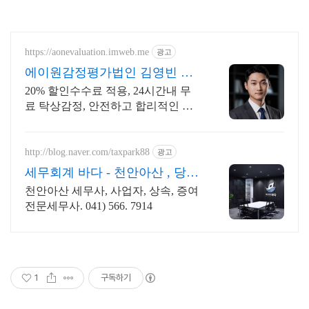
https://aonevaluation.imweb.me
광고
에이원감정평가법인 김영빈 상
속증여세 절세
20% 할인수수료 적용, 24시간내 무
료 탁상감정, 안전하고 합리적인 결
과
http://blog.naver.com/taxpark88
광고
세무회계 바다 - 천안아산 , 당신
의 친절한 절세파트너
천안아산 세무사, 사업자, 상속, 증여
전문세무사. 041) 566. 7914
1
구독하기