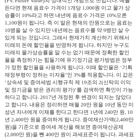
(FV, Future Value)
의 상대적인 개념으로 쓰입니다
.
예를
든다면 현재 음료수 가격이
1
개당
1,000
원 이고 물가 상
승률이
10%
라고 하면 내년에 음료수 가격은
10%
오른
1,100
원이 됩니다
.
즉 이 말은 현재의 만원으로는 음료는
10
병을 살 수 있지만 내년에는 음료수를 약
9
병만 살 수
있게 되는 것입니다
.
그래서 현재가치 계산하기 위해서
미래의 돈에 할인율을 반영하게 됩니다
.
하지만 누구도
미래의 물가상승률을 알 수는 없기 때문에 정확한 할인
율을 측정하기는 힘들기에 유기정기금 평가방법은 정부
가 정한 할인율을 사용하게 됩니다
.
이때 할인율은
‘
기획
재정부령이 정하는 이자율
’
인
3%
를 적용합니다
.
이 값은
‘
상속세 및 증여세법 시행규칙 제
19
조의
2(
신탁의 이익
및 정기금을 받은 권리의 평가
)’
를 검색하면 확인이 가능
하다고 합니다
. 2017
년 개정된 후 변경이 되지는 않았다
고 합니다
.
내용은 정리하면 매월
20
만 원을
10
년 동안 미
성년 자녀에게 이체를 한다고 한다면
1
년에
240
만 원
, 10
년
2,400
만 원을 증여하게 됩니다
.
증여재산가액
(2,400
만
원
)
을 기준으로 증여세 계산을 해보면 증여재산공제
(2,000
만 원
)
을 뺀
400
만 원이 과세표준이 됩니다
.
과세표