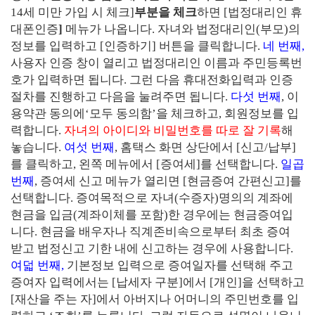
14
세 미만 가입 시 체크
]
부분을 체크
하면
[
법정대리인 휴
대폰인증
]
메뉴가 나옵니다
.
자녀와 법정대리인
(
부모
)
의
정보를 입력하고
[
인증하기
]
버튼을 클릭합니다
.
네 번째
,
사용자 인증 창이 열리고
법정대리인 이름과 주민등록번
호가 입력
하면 됩니다
.
그런 다음
휴대전화입력과 인증
절차를 진행
하고 다음을 눌려주면 됩니다
.
다섯 번째
,
이
용약관 동의에
‘
모두 동의함
’
을 체크
하고
,
회원정보를 입
력
합니다
.
자녀의 아이디와 비밀번호를 따로 잘 기록
해
놓습니다
.
여섯 번째
,
홈택스 화면 상단에서
[
신고
/
납부
]
를 클릭
하고
,
왼쪽 메뉴에서
[
증여세
]
를 선택
합니다
.
일곱
번째
,
증여세 신고 메뉴가 열리면
[
현금증여 간편신고
]
를
선택
합니다
.
증여목적으로 자녀
(
수증자
)
명의의 계좌에
현금을 입금
(
계좌이체를 포함
)
한 경우에는 현금증여입
니다
.
현금을 배우자나 직계존비속으로부터 최초 증여
받고 법정신고 기한 내에 신고하는 경우에 사용합니다
.
여덟 번째
,
기본정보 입력으로
증여일자를 선택
해 주고
증여자 입력에서는
[
납세자 구분
]
에서
[
개인
]
을 선택
하고
[
재산을 주는 자
]
에서 아버지나 어머니의
주민번호를 입