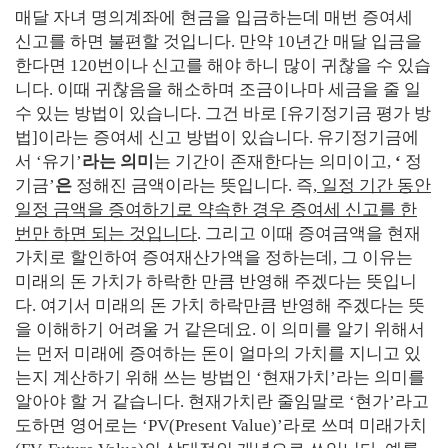
매달 자녀 명의계좌에 현금을 입금하는데 매번 증여세
신고를 하면 불편할 것입니다
.
만약
10
년간 매달 입금을
한다면
120
번이나 신고를 해야 하니 많이 귀찮을 수 있습
니다
.
이때 귀찮음을 해소하며 조금이나마 세금을 줄 일
수 있는 방법이 있습니다
.
그건 바로
[
유기정기금 평가 방
법
]
이라는 증여세 신고 방법이 있습니다
.
유기정기금에
서
‘
유기
’
라는 의미
는 기간이 존재한다는 의미이고
,
‘
정
기금
’
은
정해진 금액이라는 뜻입니다
.
즉
,
일정 기간 동안
일정 금액을 증여하기로 약속한 경우 증여세 신고를 한
번만 하면 되는 것입니다
.
그리고 이때 증여금액을 현재
가치로 할인하여 증여재산가액을 정하는데
,
그 이유는
미래의 돈 가치가 하락한 만큼 반영해 주겠다는 뜻입니
다
.
여기서 미래의 돈 가치 하락만큼 반영해 주겠다는 뜻
을 이해하기 어려울 거 같은데요
.
이 의미를 알기 위해서
는 먼저 미래에 증여하는 돈이 얼마의 가치를 지니고 있
는지 계산하기 위해 쓰는 방법인
‘
현재가치
’
라는 의미를
알아야 할 거 같습니다
.
현재가치란 줄임말로
‘
현가
’
라고
도하면 영어로는
‘PV(Present Value)’
라로 쓰며 미래가치