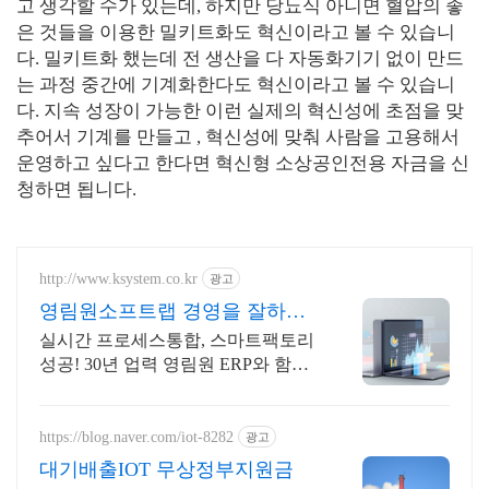
고 생각할 수가 있는데
,
하지만 당뇨식 아니면 혈압의 좋
은 것들을 이용한 밀키트화도 혁신이라고 볼 수 있습니
다
.
밀키트화 했는데 전 생산을 다 자동화기기 없이 만드
는 과정 중간에 기계화한다도 혁신이라고 볼 수 있습니
다
.
지속 성장이 가능한 이런 실제의 혁신성에 초점을 맞
추어서 기계를 만들고
,
혁신성에 맞춰 사람을 고용해서
운영하고 싶다고 한다면
혁신형 소상공인전용 자금
을 신
청하면 됩니다
.
http://www.ksystem.co.kr
광고
영림원소프트랩 경영을 잘하게
전업종 다수 레퍼런스 보유
실시간 프로세스통합, 스마트팩토리
성공! 30년 업력 영림원 ERP와 함께
하세요
https://blog.naver.com/iot-8282
광고
대기배출IOT 무상정부지원금