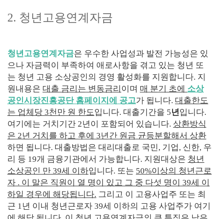
2.
청년고용연계자금
청년고용연계자금
은 우수한 사업성과 발전 가능성은 있
으나 자금력이 부족하여 애로사항을 겪고 있는 청년 또
는 청년 고용 소상공인의 경영 활성화를 지원합니다
.
지
원내용은
대출 금리는 변동금리
이며
매 분기 초에
소상
공인시장진흥공단 홈페이지에 공고
가 됩니다
.
대출한도
는 업체당
3
천만 원 한도
입니다
.
대출기간을
5
년
입니다
.
여기에는 거치기간
2
년이 포함되어 있습니다
.
상환방식
은
2
년 거치를 하고 후에
3
년간 원금 균등분할해서 상환
하면 됩니다
.
대출방법은 대리대출로 국민
,
기업
,
신한
,
우
리 등
19
개 금융기관에서 가능합니다
.
지원대상
은
청년
소상공인 만
39
세 이하
입니다
.
또는
50%
이상의 청년근로
자
.
이 말은 직원이 열 명이 있고 그 중 다섯 명이
39
세 이
하일 경우에 해당됩니다
.
그리고 이 고용사업주 또는 최
근
1
년 이내 청년근로자
39
세 이하의 고용 사업주가 여기
에 해당 됩니다
.
이 청년 고용연계자금의 큰 특징은 낮은