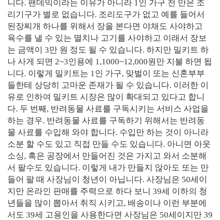
니다
.
팬데믹이라는 이유가 아니라
1
인 가구 천 만은 조
리기구가 별로 없습니다
.
조리도구가 없고 예를 들어서
된장찌개 하나를 위해서 장을 본다면 야채도 사야하고
육수를 낼 수 있는 멸치나 고기를 사야하고 이래서 장보
는 금액이
3
만 원 정도 될 수 있습니다
.
하지만 밀키트 하
나 사게 되면
2~3
인용에
1,1000~12,000
원만 지불 하면 됩
니다
.
이렇게 밀키트는
1
인 가구
,
맞벌이 또는 신혼부부
들한테 상당히 고마운 존재가 될 수 있습니다
.
이러한 이
유로 인하여 밀키트 시장은 많이 확대되고 있다고 합니
다
.
두 번째
,
반려동물 사료를 구독시키는 서비스 사업을
하는 경우
.
반려동물 사료를 구독하기 위해서는 반려동
물 사료를 수입해 와야 합니다
.
수입만 하는 것이 아니라
소분 할 수도 있고 직접 만들 수도 있습니다
.
아니면 아웃
소싱
,
혹은 공장에서 만들어진 것은 가지고 와서 소분해
서 팔수도 있습니다
.
이렇게 내가 만들지 않아도 또는 만
들어 팔 때 사장님이 청년이 아닙니다
.
사장님은
50
세이
지만 온라인 판매를 주력으로 하다 보니
39
세 이하의 청
년들을 많이 뽑아서 취직 시키고
,
배송이나 이런 부분에
서도
39
세 고용인을 사용한다면 사장님은
50
세이지만
39