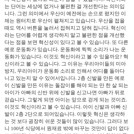
는 단어는 세상에 없거나 불편한 걸 개선한다는 의미입
니다
.
그런 의미에서 우산이 예전에는 손으로 폈지만 이
제는 원터치로 우산이 펼쳐지고 있습니다
.
우산을 접을
때도 역시 버튼을 눌러서 접혀지고 닫혀 집니다
.
혁신이
라는 단어를 어렵게 생각하지 말고 불편한 점을 개선했
다는 점을 보면 혁신성이 있다고 볼 수 있습니다
.
또 다른
예로 운동화가 있습니다
.
운동화에 찍찍 소리가 나는 운
동화가 있습니다
.
이것도 혁신이라고 볼 수 있을까요
?
혁
신이라고 볼 수 있습니다
.
그 이유는 우리아이들의 미아
방지
,
우리아이가 운동화 소리로 인해서 어디를 돌아다
니고 있는지 알 수 있어서입니다
. 2
층 신발을 만든 예로
이 신발을 만든 이유는 돌잡이를 해야 되는 만 한 살 되는
아이가 아빠의 신반 위에 신발을 신고나면 아빠가 뒤로
걷습니다
.
그렇게 되면 아이는 앞으로 걷게 되는 것이죠
.
이것도 혁신이라고 볼 수 있습니다
.
아이 신발과 아빠 신
발이
2
층
2
단으로 되어있습니다
.
이렇듯 혁신은 생각하
는 것 보다 굉장히 쉬운 것들이 많이 있습니다
.
그러다 보
니
100
년 식당에서 원재료 밖에 바꾸는 것만이 답이 없다