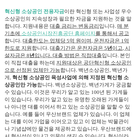
혁신형 소상공인 전용자금
이란
혁신형 또는 사업성 우수
소상공인의 지속성장과 필요한 자금을 지원하는 것을 말
합니다
.
지원내용은
대출 금리는 변동금리
입니다
.
매 분
기초에
소상공인시장진흥공단 홈페이지
를 통해서 공고
합니다
.
대출한도는 업체당
5
억 원이며
,
운전자금은
1
억
한도로 지원
합니다
.
대출기간은 운전자금은
5
년
이고
,
시
설자금은
8
년
입니다
.
대출 방법은 직접대출
입니다
.
본인
이 직접 대출을 하는데
지원대상은 공단혁신형 소상공인
으로 선정된 업체만 가능
합니다
.
백년소상공인
,
백년가
게
,
혁신형 소상공인 육성사업에 의해 지정된 혁신형 소
상공인만 가능
합니다
.
백년소상공인
,
백년가게가 궁금할
수 있습니다
.
이것은 우리가 알고 있는
100
년 된 가게들
이 있습니다
.
우리가 알고 있는 유명한 오래된 가게들이
나 아니면 대를 이어서 하고 있는 소상공인을 말할 수 있
습니다
.
예를 들어 우산브랜드 업체가 있습니다
.
이 업체
는 대를 이어 가업을 이어오고 있고 이 업체는 박물관이
나 기념샵에만 물건을 제공하고 있습니다
.
우산브랜드에
서 혁신성이 있냐고 의문이 생길 수 있습니다
.
혁신이라