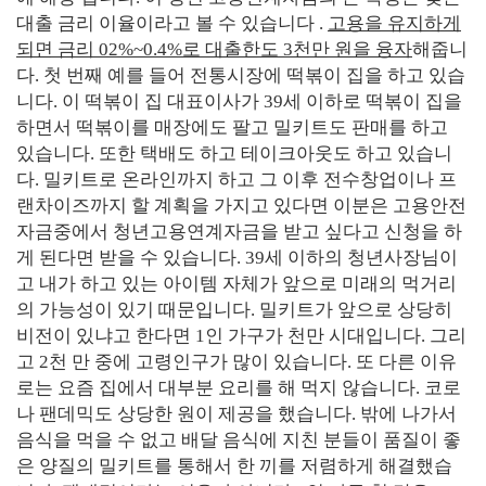
대출 금리 이율이라고 볼 수 있습니다
.
고용을 유지하게
되면 금리
02%~0.4%
로 대출한도
3
천만 원을 융자
해줍니
다
.
첫 번째 예를 들어 전통시장에 떡볶이 집을 하고 있습
니다
.
이 떡볶이 집 대표이사가
39
세 이하로 떡볶이 집을
하면서 떡볶이를 매장에도 팔고 밀키트도 판매를 하고
있습니다
.
또한 택배도 하고 테이크아웃도 하고 있습니
다
.
밀키트로 온라인까지 하고 그 이후 전수창업이나 프
랜차이즈까지 할 계획을 가지고 있다면 이분은 고용안전
자금중에서 청년고용연계자금을 받고 싶다고 신청을 하
게 된다면 받을 수 있습니다
. 39
세 이하의 청년사장님이
고 내가 하고 있는 아이템 자체가 앞으로 미래의 먹거리
의 가능성이 있기 때문입니다
.
밀키트가 앞으로 상당히
비전이 있냐고 한다면
1
인 가구가 천만 시대입니다
.
그리
고
2
천 만 중에 고령인구가 많이 있습니다
.
또 다른 이유
로는 요즘 집에서 대부분 요리를 해 먹지 않습니다
.
코로
나 팬데믹도 상당한 원이 제공을 했습니다
.
밖에 나가서
음식을 먹을 수 없고 배달 음식에 지친 분들이 품질이 좋
은 양질의 밀키트를 통해서 한 끼를 저렴하게 해결했습