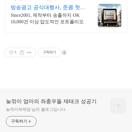
방송광고 공식대행사, 준콤 첫광
고 진행시 20% 할인!
Since2001, 제작부터 송출까지 OK
10,000건 이상 압도적인 포트폴리오
1
구독하기
늦깎이 엄마의 좌충우돌 재태크 성공기
늦깍이제제맘 님의 블로그입니다.
구독하기