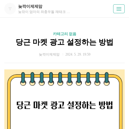
늦깍이제제맘
늦깎이 엄마의 좌충우돌 재태크 성공기
카테고리 없음
당근 마켓 광고 설정하는 방법
늦깍이제제맘
2024. 5. 29. 19:59