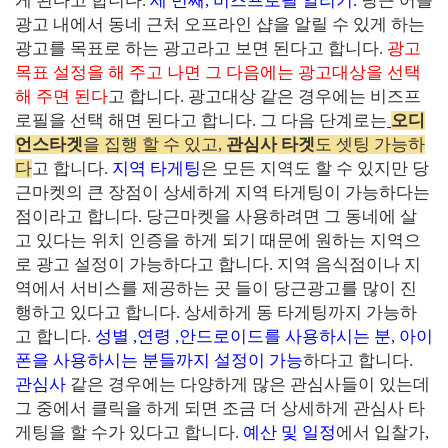
게 된다고 합니다
.
세 번째
,
비즈프로필 알리기
.
당근 어플
광고 내에서 동네 근처 오프라인 샵을 알릴 수 있게 하는
광고를 목표로 하는 광고라고 보면 된다고 합니다
.
광고
목표 설정을 해 주고 나면 그 다음에는 광고대상을 선택
해 주면 된다
고 합니다
.
광고대상 같은 경우에는 비즈프
로필을 선택 해면 된다고 합니다
.
그 다음 단계로는
오디
언스타겟
을 집행 할 수 있고,
관심사 타겟
도 셋팅 가능하
다
고 합니다
.
지역 타게팅
은 모든 지역도 할 수 있지만 당
근마켓의 큰 장점이 상세하게 지역 타게팅이 가능하다는
점이라고 합니다
.
당근마켓을 사용하려면 그 동네에 살
고 있다는 위치 인증을 하게 되기 때문에 원하는 지역으
로 광고 설정이 가능하다고 합니다
.
지역 음식점이나 지
역에서 서비스를 제공하는 곳 들이 당근광고를 많이 진
행하고 있다고 합니다
.
상세하게 동 타게팅까지 가능하
고 합니다
.
성별
,
연령
,
안드로이드를 사용하시는 분
,
아이
폰을 사용하시는 분들까지 설정이 가능
하다고 합니다
.
관심사
같은 경우에는 다양하게 많은 관심사들이 있는데
그 중에서 클릭을 하게 되면 조금 더 상세하게 관심사 타
게팅을 할 수가 있다고 합니다
.
예산 및 일정
에서 입찰가
,