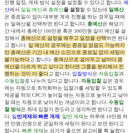
진행 일정
,
게재 방식 설정을 설정할 수 있다고 합니다
.
예
산
에서
일일 예산
과
총예산
을 설정
할 수 있는데
일예산
은 종료일이 업이 대부분 계속 진행을 하는 경우일 때에
는 일예산을 선택하면 된다고 합니다
.
총예산
은 해당기
간 내에서 총예산
100
만원 혹은
300
만원 같이 예산을 설
정해서
총예산으로 설정을 해주고 일정을 선택
하면 된다
고 합니다
.
일 예산의 경우에는 종료일 없음도 가능하지
만 총예산은 기간 내 예산 소진으로 종료일 없이 세팅이
불가능하다
고 합니다
.
총예산으로 걸어두고 날마다 좀
예산을 다르게 하고 싶다고 한다면 그룹을 분리해서 진
행하는 것이 더 좋다
고 합니다
.
입찰방식
은
자동입찰
과
수동입찰
로 나누어 있다고 합니다
.
자동입찰
같은 경우
에는 자동으로 최적화하는 입찰가를 세팅할 수 있도록
제공을 하되
CPC
가 높아질 때는 자동으로 높아지고 낮아
질 때는 자동으로 낮아지는 개념이라고 합니다
.
수동입
찰 방식
은 최대 입찰가 한도라고 생각하면 된다고 합니
다
.
일
반게재와 빠른 게재
.
일반 게재
는 하루에
10
만원 하
면 만원
,
만원으로 균일하게 세팅이 된다고 보면 된다고
합니다
.
빠른 게재
는 성가가 좋으면 광고비를 확 늘렸다