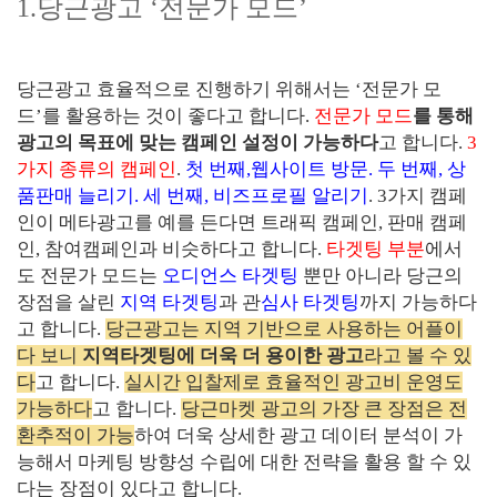
1.당근광고
‘
전문가 모드
’
당근광고 효율적으로 진행하기 위해서는
‘
전문가 모
드
’
를 활용하는 것이 좋다고 합니다
.
전문가 모드
를 통해
광고의 목표에 맞는 캠페인 설정이 가능하다
고 합니다
.
3
가지 종류의 캠페인
.
첫 번째
,
웹사이트 방문
.
두 번째
,
상
품판매 늘리기
.
세 번째
,
비즈프로필 알리기
. 3
가지 캠페
인이 메타광고를 예를 든다면 트래픽 캠페인
,
판매 캠페
인
,
참여캠페인과 비슷하다고 합니다
.
타겟팅 부분
에서
도 전문가 모드는
오디언스 타겟팅
뿐만 아니라 당근의
장점을 살린
지역 타
겟
팅
과 관
심사 타
겟
팅
까지 가능하다
고 합니다
.
당근광고는 지역 기반으로 사용하는 어플이
다 보니
지역타겟팅에 더욱 더 용이한 광고
라고 볼 수 있
다
고 합니다
.
실시간 입찰제로 효율적인 광고비 운영도
가능하다
고 합니다
.
당근마켓 광고의 가장 큰 장점은 전
환추적이 가능
하여 더욱 상세한 광고 데이터 분석이 가
능해서 마케팅 방향성 수립에 대한 전략을 활용 할 수 있
다는 장점이 있다고 합니다
.